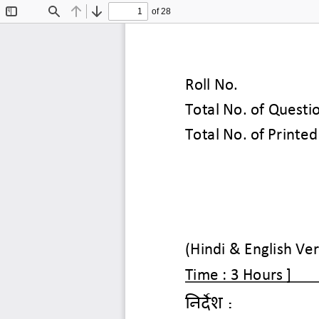
of 28
Toggle
Find
Previous
Next
Sidebar
Roll No.
Total No. of 
Questi
Total No. of Printed
(Hindi & English Ver
Time : 3 Hours ]
ननदेश
: