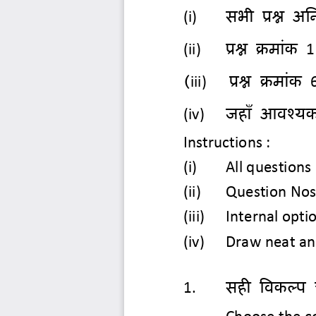
(i)
सबी प्रश्न अनन
(ii) 
प्रश्न क्रभाॊक 
1
(
iii)
प्रश्न क्रभाॊक 
(iv) 
जहाॉ आवश्मक 
Instructions :
(i)
All questions
(ii)
Question 
Nos
(iii) 
Internal opti
(iv) 
Draw neat an
1.
सही ववकल्ऩ ि