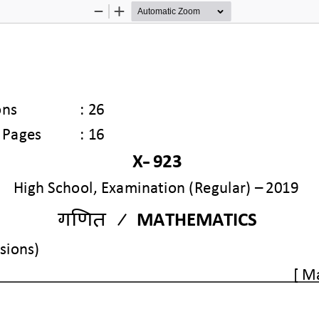
Zoom
Zoom
Out
In
ons
:
26 
 
Pages
:
16
X
-
923
High School, Examination (Regular)
–
2019
गणित 
/ 
MATHEMATICS 
sions)
[ M