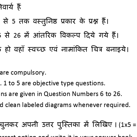
वामय हैं 
 से 
5
 तक वस्तुननष्ठ प्रकाय के प्रश्न हैं। 
6
 से 
26
 भें आॊतरयक ववकल्ऩ ददमे गमे हैं।
हो वहाॉ स्वच्छ एवॊ नाभाॊदकत नित्र फनाइमे।
 are compulsory.
. 1 to 5 are objective type questions.
ons are given in Question Numbers 6 to 26.
d clean 
labeled
diagrams whenever required.
ुनकय अऩनी उत्तय ऩुस्स्तका भें नरस्िए
।
(1x5
=